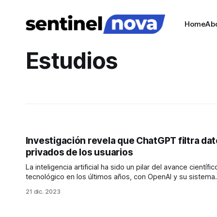
Home
Ab
Estudios
Investigación revela que ChatGPT filtra da
privados de los usuarios
La inteligencia artificial ha sido un pilar del avance científic
tecnológico en los últimos años, con OpenAI y su sistema
ChatGPT liderando el campo. Sin embargo, un reciente es
21 dic. 2023
de Google ha encendido alarmas sobre posibles filtracio
información privada a través de ChatGPT, a pesar de las
afirmaciones