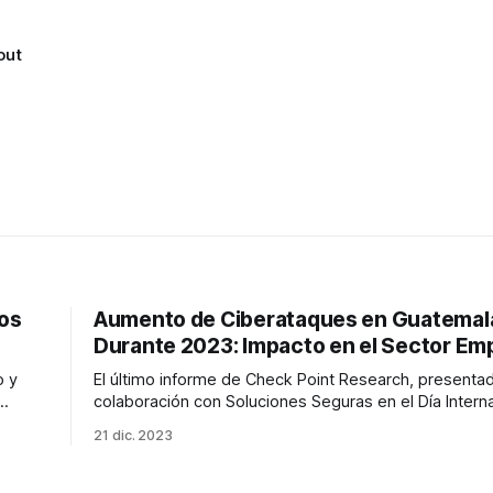
out
tos
Aumento de Ciberataques en Guatemal
Durante 2023: Impacto en el Sector Emp
o y
El último informe de Check Point Research, presenta
colaboración con Soluciones Seguras en el Día Intern
tudio
la Seguridad de la Información, revela un alarmante 
21 dic. 2023
nes de
ciberataques en Guatemala durante 2023. Este fen
afecta principalmente a empresas, con un 42% del tot
ataques dirigidos a ellas, y