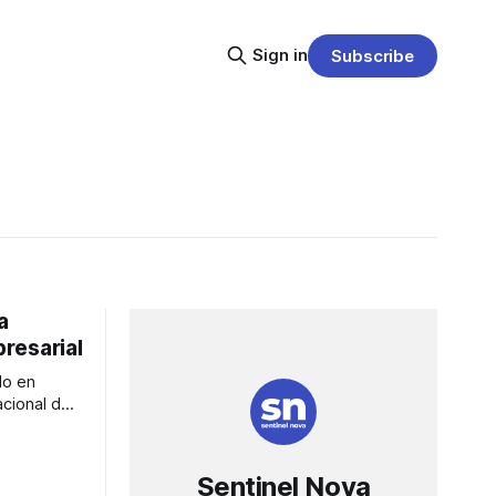
Sign in
Subscribe
a
resarial
do en
acional de
aumento de
ómeno
al de
Sentinel Nova